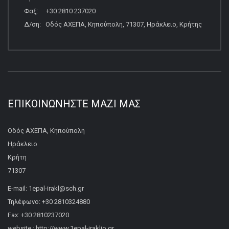
Φαξ: +30 2810 237020
Δ/ση: Οδός ΑΧΕΠΑ, Κηπούπολη, 71307, Ηράκλειο, Κρήτης
ΕΠΙΚΟΙΝΩΝΉΣΤΕ ΜΑΖΊ ΜΑΣ
Οδός ΑΧΕΠΑ, Κηπούπολη
Ηράκλειο
Κρήτη
71307
E-mail: 1epal-irakl@sch.gr
Τηλέφωνο: +30 2810324880
Fax: +30 2810237020
website : http://www.1epal-iraklio.gr