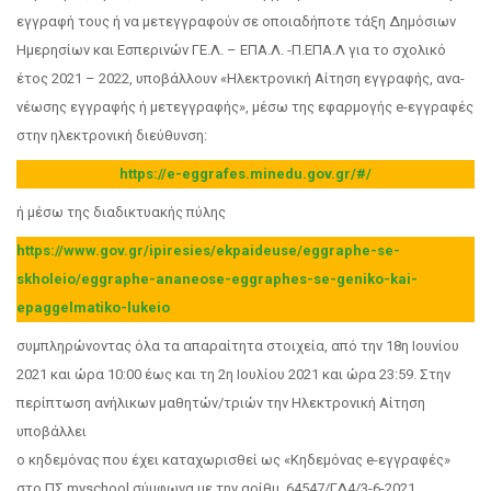
εγγραφή τους ή να μετεγγραφούν σε οποιαδήποτε τάξη Δημόσιων
Ημερησίων και Εσπερινών ΓΕ.Λ. – ΕΠΑ.Λ. -Π.ΕΠΑ.Λ για το σχολικό
έτος 2021 – 2022, υποβάλλουν «Ηλεκτρονική Αίτηση εγγραφής, ανα-
νέωσης εγγραφής ή μετεγγραφής», μέσω της εφαρμογής e-εγγραφές
στην ηλεκτρονική διεύθυνση:
https://e-eggrafes.minedu.gov.gr/#/
ή μέσω της διαδικτυακής πύλης
https://www.gov.gr/ipiresies/ekpaideuse/eggraphe-se-
skholeio/eggraphe-ananeose-eggraphes-se-geniko-kai-
epaggelmatiko-lukeio
συμπληρώνοντας όλα τα απαραίτητα στοιχεία, από την 18η Ιουνίου
2021 και ώρα 10:00 έως και τη 2η Ιουλίου 2021 και ώρα 23:59. Στην
περίπτωση ανήλικων μαθητών/τριών την Ηλεκτρονική Αίτηση
υποβάλλει
ο κηδεμόνας που έχει καταχωρισθεί ως «Κηδεμόνας e-εγγραφές»
στο ΠΣ myschool σύμφωνα με την αρίθμ. 64547/ΓΔ4/3-6-2021