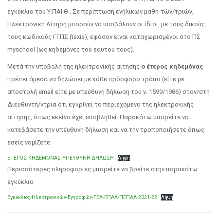
εγκύκλιο του Υ.ΠΑΙ.Θ.. Σε περίπτωση ενήλικων μαθη-τών/τριών,
Ηλεκτρονική Αίτηση μπορούν να υποβάλουν οι ίδιοι, με τους δικούς
τους κωδικούς ΓΓΠΣ (taxis), εφόσον είναι καταχωρισμένοι στο ΠΣ
myschool (ως κηδεμόνες του εαυτού τους).
Μετά την υποβολή της ηλεκτρονικής αίτησης
ο έτερος κηδεμόνας
πρέπει άμεσα να δηλώσει με κάθε πρόσφορο τρόπο (είτε με
αποστολή email είτε με υπεύθυνη δήλωση του ν. 1599/1986) στον/στη
Διευθυντή/ντρια ότι εγκρίνει το περιεχόμενο της ηλεκτρονικής
αίτησης, όπως εκείνο έχει υποβληθεί. Παρακάτω μπορείτε να
κατεβάσετε την υπέυθυνη δήλωση και να την τροποποιήσετε όπως
εσείς νομίζετε:
ΕΤΕΡΟΣ-ΚΗΔΕΜΟΝΑΣ-ΥΠΕΥΘΥΝΗ-ΔΗΛΩΣΗ
Λήψη
Περισσότερες πληροφορίες μπορείτε να βρείτε στην παρακάτω
εγκύκλιο
Εγκύκλιος-Ηλεκτρονικών-Εγγραφών-ΓΕΛ-ΕΠΑΛ-ΠΕΠΑΛ-2021-22
Λήψη