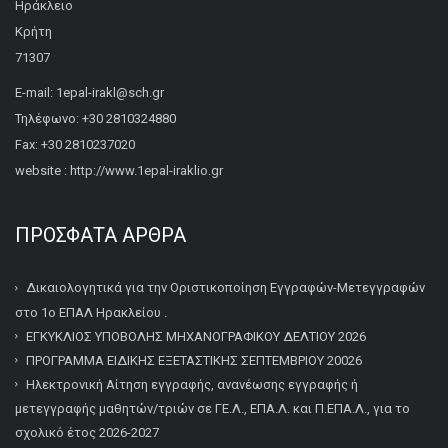
Ηράκλειο
Κρήτη
71307
E-mail: 1epal-irakl@sch.gr
Τηλέφωνο: +30 2810324880
Fax: +30 2810237020
website : http://www.1epal-iraklio.gr
ΠΡΌΣΦΑΤΑ ΆΡΘΡΑ
Δικαιολογητικά για την Οριστικοποίηση Εγγραφών-Μετεγγραφών
στο 1ο ΕΠΑΛ Ηρακλείου .
ΕΓΚΥΚΛΙΟΣ ΥΠΟΒΟΛΗΣ ΜΗΧΑΝΟΓΡΑΦΙΚΟΥ ΔΕΛΤΙΟΥ 2026
ΠΡΟΓΡΑΜΜΑ ΕΙΔΙΚΗΣ ΕΞΕΤΑΣΤΙΚΗΣ ΣΕΠΤΕΜΒΡΙΟΥ 20026
Ηλεκτρονική Αίτηση εγγραφής, ανανέωσης εγγραφής ή
μετεγγραφής μαθητών/τριών σε ΓΕ.Λ., ΕΠΑ.Λ. και Π.ΕΠΑ.Λ., για το
σχολικό έτος 2026-2027