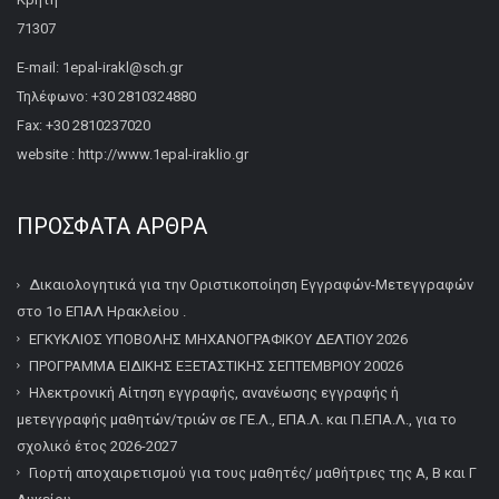
71307
E-mail: 1epal-irakl@sch.gr
Τηλέφωνο: +30 2810324880
Fax: +30 2810237020
website : http://www.1epal-iraklio.gr
ΠΡΌΣΦΑΤΑ ΆΡΘΡΑ
Δικαιολογητικά για την Οριστικοποίηση Εγγραφών-Μετεγγραφών
στο 1ο ΕΠΑΛ Ηρακλείου .
ΕΓΚΥΚΛΙΟΣ ΥΠΟΒΟΛΗΣ ΜΗΧΑΝΟΓΡΑΦΙΚΟΥ ΔΕΛΤΙΟΥ 2026
ΠΡΟΓΡΑΜΜΑ ΕΙΔΙΚΗΣ ΕΞΕΤΑΣΤΙΚΗΣ ΣΕΠΤΕΜΒΡΙΟΥ 20026
Ηλεκτρονική Αίτηση εγγραφής, ανανέωσης εγγραφής ή
μετεγγραφής μαθητών/τριών σε ΓΕ.Λ., ΕΠΑ.Λ. και Π.ΕΠΑ.Λ., για το
σχολικό έτος 2026-2027
Γιορτή αποχαιρετισμού για τους μαθητές/ μαθήτριες της Α, Β και Γ