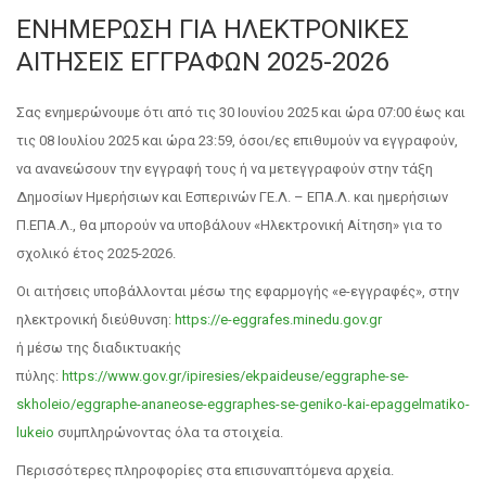
ΕΝΗΜΕΡΩΣΗ ΓΙΑ ΗΛΕΚΤΡΟΝΙΚΕΣ
ΑΙΤΗΣΕΙΣ ΕΓΓΡΑΦΩΝ 2025-2026
Σας ενημερώνουμε ότι από τις
30 Ιουνίου 2025 και ώρα 07:00 έως και
τις 08 Ιουλίου 2025 και ώρα 23:59, όσοι/ες επιθυμούν να εγγραφούν,
να ανανεώσουν την εγγραφή τους ή να μετεγγραφούν στην τάξη
Δημοσίων Ημερήσιων και Εσπερινών ΓΕ.Λ. – ΕΠΑ.Λ. και ημερήσιων
Π.ΕΠΑ.Λ., θα μπορούν να υποβάλουν «Ηλεκτρονική Αίτηση» για το
σχολικό έτος 2025-2026.
Οι αιτήσεις υποβάλλονται μέσω της εφαρμογής «e-εγγραφές», στην
ηλεκτρονική διεύθυνση:
https://e-eggrafes.minedu.gov.gr
ή μέσω της διαδικτυακής
πύλης:
https://www.gov.gr/ipiresies/ekpaideuse/eggraphe-se-
skholeio/eggraphe-ananeose-eggraphes-se-geniko-kai-epaggelmatiko-
lukeio
συμπληρώνοντας όλα τα στοιχεία.
Περισσότερες πληροφορίες στα επισυναπτόμενα αρχεία.