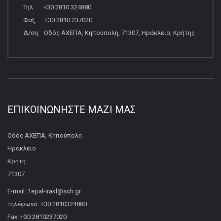
Τηλ: +30 2810 324880
Φαξ: +30 2810 237020
Δ/ση: Οδός ΑΧΕΠΑ, Κηπούπολη, 71307, Ηράκλειο, Κρήτης
ΕΠΙΚΟΙΝΩΝΉΣΤΕ ΜΑΖΊ ΜΑΣ
Οδός ΑΧΕΠΑ, Κηπούπολη
Ηράκλειο
Κρήτη
71307
E-mail: 1epal-irakl@sch.gr
Τηλέφωνο: +30 2810324880
Fax: +30 2810237020