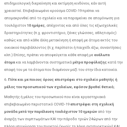
επιδημιολογική διερεύνηση και εκτίμηση κινδύνου, εάν αυτή
χρειαστεί. Επιβεβαιωμένο κρούσμα COVID-19 πρέπει να
απομακρυνθεί από το σχολείο και να παραμείνει σε απομόνωση για
τουλάχιστον
10 ημέρες
, απέχοντας και από όλες τις εξωσχολικές
δραστηριότητες (π.χ. φροντιστήριο, ξένες γλώσσες, αθλητισμός)
καθώς και από κάθε άλλη μετακίνηση ή επαφή με άτομα εκτός του
οικιακού περιβάλλοντος (π.χ. περίπατοι ή παιχνίδι έξω, συναντήσεις
κλπ.) Επίσης, πρέπει να αποφεύγεται κάθε επαφή με
ευάλωτα
άτομα
και να λαμβάνονται συστηματικά
μέτρα προφύλαξης
κατά την
επαφή του με τα άτομα που διαμένουν μαζί του στην ίδια κατοικία.
6.
Πότε και με ποιους όρους επιστρέφει στο σχολείο μαθητής ή
μέλος του προσωπικού των σχολείων, εφόσον βρεθεί θετικό;
Μαθητής ή μέλος του προσωπικού που είναι εργαστηριακά
επιβεβαιωμένο περιστατικό COVID-19
επιστρέφει στη σχολική
μονάδα μετά την παρέλευση τουλάχιστον 10 ημερών
από την
έναρξη των συμπτωμάτων ΚΑΙ την πάροδο τριών 24ώρων από την
πλήρη υποχώρηση του πυρετού (χωρίς τη λήψη αντιπυρετικών) ΚΑΙ