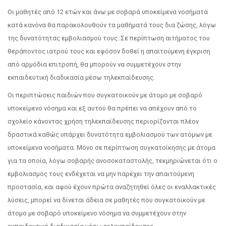
Οι μαθητές από 12 ετών και άνω με σοβαρά υποκείμενα νοσήματα
κατά κανόνα θα παρακολουθούν τα μαθήματά τους δια ζώσης, λόγω
της δυνατότητας εμβολιασμού τους. Σε περίπτωση αιτήματος του
θεράποντος ιατρού τους και εφόσον δοθεί η απαιτούμενη έγκριση
από αρμόδια επιτροπή, θα μπορούν να συμμετέχουν στην
εκπαιδευτική διαδικασία μέσω τηλεκπαίδευσης.
Οι περιπτώσεις παιδιών που συγκατοικούν με άτομο με σοβαρό
υποκείμενο νόσημα και εξ αυτού θα πρέπει να απέχουν από το
σχολείο κάνοντας χρήση τηλεκπαίδευσης περιορίζονται πλέον
δραστικά καθώς υπάρχει δυνατότητα εμβολιασμού των ατόμων με
υποκείμενα νοσήματα. Μόνο σε περίπτωση συγκατοίκησης με άτομα
για τα οποία, λόγω σοβαρής ανοσοκαταστολής, τεκμηριώνεται ότι ο
εμβολιασμός τους ενδέχεται να μην παρέχει την απαιτούμενη
προστασία, και αφού έχουν πρώτα αναζητηθεί όλες οι εναλλακτικές
λύσεις, μπορεί να δίνεται άδεια σε μαθητές που συγκατοικούν με
άτομο με σοβαρό υποκείμενο νόσημα να συμμετέχουν στην