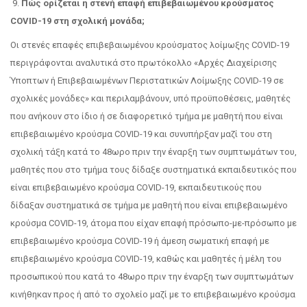
9.
Πώς ορίζεται η στενή επαφή επιβεβαιωμένου κρούσματος
COVID-19 στη σχολική μονάδα;
Οι στενές επαφές επιβεβαιωμένου κρούσματος λοίμωξης COVID-19
περιγράφονται αναλυτικά στο πρωτόκολλο «Αρχές Διαχείρισης
Ύποπτων ή Επιβεβαιωμένων Περιστατικών Λοίμωξης COVID-19 σε
σχολικές μονάδες» και περιλαμβάνουν, υπό προϋποθέσεις, μαθητές
που ανήκουν στο ίδιο ή σε διαφορετικό τμήμα με μαθητή που είναι
επιβεβαιωμένο κρούσμα COVID-19 και συνυπήρξαν μαζί του στη
σχολική τάξη κατά το 48ωρο πριν την έναρξη των συμπτωμάτων του,
μαθητές που στο τμήμα τους δίδαξε συστηματικά εκπαιδευτικός που
είναι επιβεβαιωμένο κρούσμα COVID-19, εκπαιδευτικούς που
δίδαξαν συστηματικά σε τμήμα με μαθητή που είναι επιβεβαιωμένο
κρούσμα COVID-19, άτομα που είχαν επαφή πρόσωπο-με-πρόσωπο με
επιβεβαιωμένο κρούσμα COVID-19 ή άμεση σωματική επαφή με
επιβεβαιωμένο κρούσμα COVID-19, καθώς και μαθητές ή μέλη του
προσωπικού που κατά το 48ωρο πριν την έναρξη των συμπτωμάτων
κινήθηκαν προς ή από το σχολείο μαζί με το επιβεβαιωμένο κρούσμα