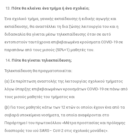
13.
Πότε θα κλείνει ένα τμήμα ή ένα σχολείο;
Ένα σχολικό τμήμα, γενικής εκπαίδευσης ή ειδικής αγωγής και
εκπαίδευσης, θα αναστέλλει τη δια ζώσης λειτουργία του και η
διδασκαλία θα γίνεται μέσω τηλεκπαίδευσης όταν σε αυτό
εντοπιστούν ταυτόχρονα επιβεβαιωμένα κρούσματα COVID-19 σε
παραπάνω από τους μισούς (50%+1) μαθητές του.
14
. Πότε θα γίνεται τηλεκπαίδευση;
Τηλεκπαίδευση θα πραγματοποιείται:
(α) Σε περίπτωση αναστολής της λειτουργίας σχολικού τμήματος
λόγω ύπαρξης επιβεβαιωμένων κρουσμάτων COVID-19 σε πάνω από
τους μισούς μαθητές του τμήματος και
(β) Για τους μαθητές κάτω των 12 ετών οι οποίοι έχουν ένα από τα
σοβαρά υποκείμενα νοσήματα, τα οποία αναφέρονται στο
Παράρτημα Ι του πρωτοκόλλου «Μέτρα προστασίας και πρόληψης
διασποράς του ιού SARS– CoV-2 στις σχολικές μονάδες».