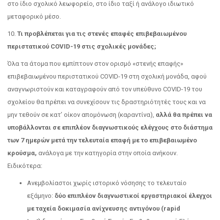
στο ίδιο σχολικό λεωφορείο, στο ίδιο ταξί ή ανάλογο ιδιωτικό
μεταφορικό μέσο.
10.
Τι προβλέπεται για τις στενές επαφές επιβεβαιωμένου
περιστατικού COVID-19 στις σχολικές μονάδες;
Όλα τα άτομα που εμπίπτουν στον ορισμό «στενής επαφής»
επιβεβαιωμένου περιστατικού COVID-19 στη σχολική μονάδα, αφού
αναγνωριστούν και καταγραφούν από τον υπεύθυνο COVID-19 του
σχολείου θα πρέπει να συνεχίσουν τις δραστηριότητές τους και να
μην τεθούν σε κατ’ οίκον απομόνωση (καραντίνα),
αλλά θα πρέπει να
υποβάλλονται σε επιπλέον διαγνωστικούς ελέγχους στο διάστημα
των 7 ημερών μετά την τελευταία επαφή με το επιβεβαιωμένο
κρούσμα,
ανάλογα με την κατηγορία στην οποία ανήκουν.
Ειδικότερα:
Ανεμβολίαστοι χωρίς ιστορικό νόσησης το τελευταίο
εξάμηνο:
δύο επιπλέον διαγνωστικοί εργαστηριακοί έλεγχοι
με ταχεία δοκιμασία ανίχνευσης αντιγόνου (rapid