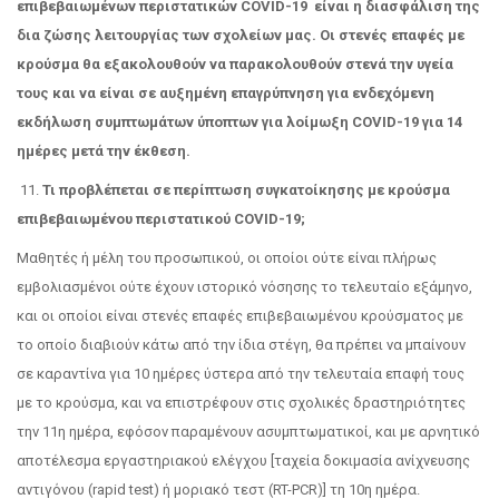
επιβεβαιωμένων περιστατικών COVID-19 είναι η διασφάλιση της
δια ζώσης λειτουργίας των σχολείων μας. Οι στενές επαφές με
κρούσμα θα εξακολουθούν να παρακολουθούν στενά την υγεία
τους και να είναι σε αυξημένη επαγρύπνηση για ενδεχόμενη
εκδήλωση συμπτωμάτων ύποπτων για λοίμωξη COVID-19 για 14
ημέρες μετά την έκθεση.
11.
Τι προβλέπεται σε περίπτωση συγκατοίκησης με κρούσμα
επιβεβαιωμένου περιστατικού COVID-19;
Μαθητές ή μέλη του προσωπικού, οι οποίοι ούτε είναι πλήρως
εμβολιασμένοι ούτε έχουν ιστορικό νόσησης το τελευταίο εξάμηνο,
και οι οποίοι είναι στενές επαφές επιβεβαιωμένου κρούσματος με
το οποίο διαβιούν κάτω από την ίδια στέγη, θα πρέπει να μπαίνουν
σε καραντίνα για 10 ημέρες ύστερα από την τελευταία επαφή τους
με το κρούσμα, και να επιστρέφουν στις σχολικές δραστηριότητες
την 11η ημέρα, εφόσον παραμένουν ασυμπτωματικοί, και με αρνητικό
αποτέλεσμα εργαστηριακού ελέγχου [ταχεία δοκιμασία ανίχνευσης
αντιγόνου (rapid test) ή μοριακό τεστ (RT-PCR)] τη 10η ημέρα.