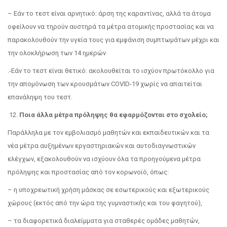
– Εάν το τεστ είναι αρνητικό: άρση της καραντίνας, αλλά τα άτομα
οφείλουν να τηρούν αυστηρά τα μέτρα ατομικής προστασίας και να
παρακολουθούν την υγεία τους για εμφάνιση συμπτωμάτων μέχρι και
την ολοκλήρωση των 14 ημερών
.-Εάν το τεστ είναι θετικό: ακολουθείται το ισχύον πρωτόκολλο για
την απομόνωση των κρουσμάτων COVID-19 χωρίς να απαιτείται
επανάληψη του τεστ.
12.
Ποια άλλα μέτρα πρόληψης θα εφαρμόζονται στο σχολείο;
Παράλληλα με τον εμβολιασμό μαθητών και εκπαιδευτικών και τα
νέα μέτρα αυξημένων εργαστηριακών και αυτοδιαγνωστικών
ελέγχων, εξακολουθούν να ισχύουν όλα τα προηγούμενα μέτρα
πρόληψης και προστασίας από τον κορωνοϊό, όπως:
– η υποχρεωτική χρήση μάσκας σε εσωτερικούς και εξωτερικούς
χώρους (εκτός από την ώρα της γυμναστικής και του φαγητού),
– τα διαφορετικά διαλείμματα για σταθερές ομάδες μαθητών,