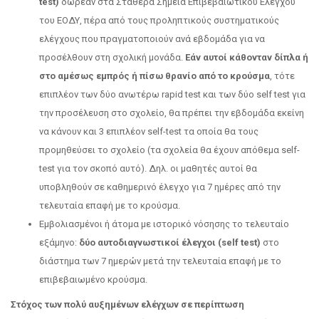
test)
δωρεάν στα Σταθερά Σημεία Επιβεβαιωτικού Ελέγχου
του ΕΟΔΥ, πέρα από τους προληπτικούς συστηματικούς
ελέγχους που πραγματοποιούν ανά εβδομάδα για να
προσέλθουν στη σχολική μονάδα.
Εάν αυτοί κάθονταν δίπλα ή
στο αμέσως εμπρός ή πίσω θρανίο από το κρούσμα
, τότε
επιπλέον των δύο ανωτέρω rapid test και των δύο self test για
την προσέλευση στο σχολείο, θα πρέπει την εβδομάδα εκείνη
να κάνουν και 3 επιπλέον self-test τα οποία θα τους
προμηθεύσει το σχολείο (τα σχολεία θα έχουν απόθεμα self-
test για τον σκοπό αυτό). Δηλ. οι μαθητές αυτοί θα
υποβληθούν σε καθημερινό έλεγχο για 7 ημέρες από την
τελευταία επαφή με το κρούσμα.
Εμβολιασμένοι ή άτομα με ιστορικό νόσησης το τελευταίο
εξάμηνο:
δύο αυτοδιαγνωστικοί έλεγχοι (self test)
στο
διάστημα των 7 ημερών μετά την τελευταία επαφή με το
επιβεβαιωμένο κρούσμα.
Στόχος των πολύ αυξημένων ελέγχων σε περίπτωση