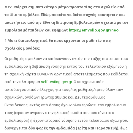
Δεν υπάρχει σημαντικότερο μέτρο προστασίας στο σχολείο από
το ίδιο το εμβόλιο. Εδώ μπορείτε να δείτε συχνές ερωτήσεις και
απαντήσεις από την Εθνική Επιτροπή Εμβολιασμών σχετικά με τον
εμβολιασμό παιδιών και εφήβων:
https://emvolio.gov.gr/neoi
1.
Με τι δικαιολογητικά θα προσέρχονται οι μαθητές στις
σχολικές μονάδες;
Οι μαθητές οφείλουν να επιδεικνύουν εντός της τάξης πιστοποιητικό
εμβολιασμού ή βεβαίωση νόσησης εντός του τελευταίου εξάμηνου ή
τη σχολική κάρτα COVID-19 αρνητικού αποτελέσματος που εκδίδεται
από την πλατφόρμα
self-testing.gov.gr
. Ο υποχρεωτικός
αυτοδιαγνωστικός έλεγχος για τους/τις μαθητές/τριες όλων των
σχολικών μονάδων Πρωτοβάθμιας και Δευτεροβάθμιας
Εκπαίδευσης, εκτός από όσους έχουν ολοκληρώσει τον εμβολιασμό
τους (εφόσον ανήκουν στην ηλικιακή ομάδα που συστήνεται ο
εμβολιασμός) ή έχουν ιστορικό νόσησης εντός τελευταίου εξαμήνου,
διενεργείται
δύο φορές την εβδομάδα (Τρίτη και Παρασκευή)
, έως