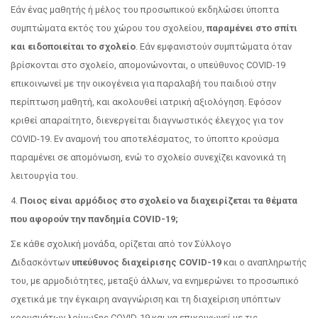
Εάν ένας μαθητής ή μέλος του προσωπικού εκδηλώσει ύποπτα
συμπτώματα εκτός του χώρου του σχολείου,
παραμένει στο σπίτι
και ειδοποιείται το σχολείο
. Εάν εμφανιστούν συμπτώματα όταν
βρίσκονται στο σχολείο, απομονώνονται, ο υπεύθυνος COVID-19
επικοινωνεί με την οικογένεια για παραλαβή του παιδιού στην
περίπτωση μαθητή, και ακολουθεί ιατρική αξιολόγηση. Εφόσον
κριθεί απαραίτητο, διενεργείται διαγνωστικός έλεγχος για τον
COVID-19. Εν αναμονή του αποτελέσματος, το ύποπτο κρούσμα
παραμένει σε απομόνωση, ενώ το σχολείο συνεχίζει κανονικά τη
λειτουργία του.
4.
Ποιος είναι αρμόδιος στο σχολείο να διαχειρίζεται τα θέματα
που αφορούν την πανδημία COVID-19;
Σε κάθε σχολική μονάδα, ορίζεται από τον Σύλλογο
Διδασκόντων
υπεύθυνος διαχείρισης COVID-19
και ο αναπληρωτής
του, με αρμοδιότητες, μεταξύ άλλων, να ενημερώνει το προσωπικό
σχετικά με την έγκαιρη αναγνώριση και τη διαχείριση υπόπτων
κρουσμάτων λοίμωξης COVID-19 και να επικοινωνεί με τις