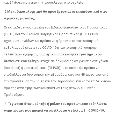
και 24 ώρες πριν από την προσέλευση στο σχολείο.
2.
Με τι δικαιολογητικά θα προσέρχονται οι εκπαιδευτικοί στις
σχολικές μονάδες;
Οι εκπαιδευτικοί, τα μέλη του Ειδικού Εκπαιδευτικού Προσωπικού
(Ε.Ε.Π.) και του Ειδικού Βοηθητικού Προσωπικού (Ε.Β.Π.) των
σχολικών μονάδων, θα πρέπει να φέρουν είτε πιστοποιητικό
εμβολιασμού έναντι του COVID-19 ή πιστοποιητικό νόσησης
τελευταίου εξαμήνου, ή αρνητικό αποτέλεσμα
εργαστηριακού
διαγνωστικού ελέγχου
(ταχείας δοκιμασίας ανίχνευσης αντιγόνου
(rapid test) ή μοριακού τεστ (RT-PCR)) στο οποίο θα πρέπει να
υποβάλλονται δύο φορές την εβδομάδα, έως και 48 ώρες πριν από
την προσέλευση την Τρίτη και την Παρασκευή, και να το επιδεικνύουν
προ της ανάληψης των καθηκόντων τους στον Διευθυντή/
Προϊστάμενο.
3.
Τι γίνεται όταν μαθητής ή μέλος του προσωπικού εκδηλώσει
συμπτώματα που μπορεί να οφείλονται σε λοίμωξη COVID-19;