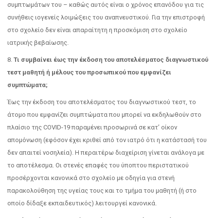
συμπτωμάτων του – καθώς αυτός είναι ο χρόνος επανόδου για τις
συνήθεις ιογενείς λοιμώξεις του αναπνευστικού. Για την επιστροφή
στο σχολείο δεν είναι απαραίτητη η προσκόμιση στο σχολείο
ιατρικής βεβαίωσης.
8.
Τι συμβαίνει έως την έκδοση του αποτελέσματος διαγνωστικού
τεστ μαθητή ή μέλους του προσωπικού που εμφανίζει
συμπτώματα;
Έως την έκδοση του αποτελέσματος του διαγνωστικού τεστ, το
άτομο που εμφανίζει συμπτώματα που μπορεί να εκδηλωθούν στο
πλαίσιο της COVID-19 παραμένει προσωρινά σε κατ’ οίκον
απομόνωση (εφόσον έχει κριθεί από τον ιατρό ότι η κατάστασή του
δεν απαιτεί νοσηλεία). Η περαιτέρω διαχείριση γίνεται ανάλογα με
το αποτέλεσμα. Οι στενές επαφές του ύποπτου περιστατικού
προσέρχονται κανονικά στο σχολείο με οδηγία για στενή
παρακολούθηση της υγείας τους και το τμήμα του μαθητή (ή στο
οποίο δίδαξε εκπαιδευτικός) λειτουργεί κανονικά.