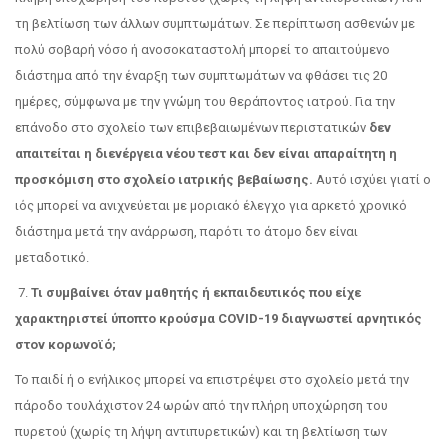
τη βελτίωση των άλλων συμπτωμάτων. Σε περίπτωση ασθενών με
πολύ σοβαρή νόσο ή ανοσοκαταστολή μπορεί το απαιτούμενο
διάστημα από την έναρξη των συμπτωμάτων να φθάσει τις 20
ημέρες, σύμφωνα με την γνώμη του θεράποντος ιατρού. Για την
επάνοδο στο σχολείο των επιβεβαιωμένων περιστατικών
δεν
απαιτείται η διενέργεια νέου τεστ και δεν είναι απαραίτητη η
προσκόμιση στο σχολείο ιατρικής βεβαίωσης.
Αυτό ισχύει γιατί ο
ιός μπορεί να ανιχνεύεται με μοριακό έλεγχο για αρκετό χρονικό
διάστημα μετά την ανάρρωση, παρότι το άτομο δεν είναι
μεταδοτικό.
7.
Τι συμβαίνει όταν μαθητής ή εκπαιδευτικός που είχε
χαρακτηριστεί ύποπτο κρούσμα COVID-19 διαγνωστεί αρνητικός
στον κορωνοϊό;
Το παιδί ή ο ενήλικος μπορεί να επιστρέψει στο σχολείο μετά την
πάροδο τουλάχιστον 24 ωρών από την πλήρη υποχώρηση του
πυρετού (χωρίς τη λήψη αντιπυρετικών) και τη βελτίωση των