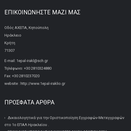
ΕΠΙΚΟΙΝΩΝΉΣΤΕ ΜΑΖΊ ΜΑΣ
Οδός ΑΧΕΠΑ, Κηπούπολη
Ηράκλειο
Κρήτη
71307
E-mail: 1epal-irakl@sch.gr
Τηλέφωνο: +30 2810324880
Fax: +30 2810237020
website : http://www.1epal-iraklio.gr
ΠΡΌΣΦΑΤΑ ΆΡΘΡΑ
Δικαιολογητικά για την Οριστικοποίηση Εγγραφών-Μετεγγραφών
στο 1ο ΕΠΑΛ Ηρακλείου .