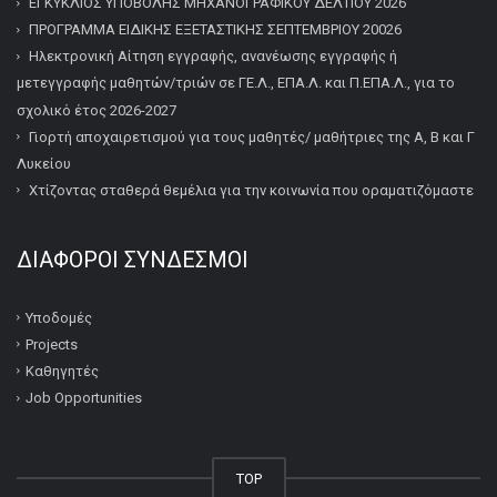
ΕΓΚΥΚΛΙΟΣ ΥΠΟΒΟΛΗΣ ΜΗΧΑΝΟΓΡΑΦΙΚΟΥ ΔΕΛΤΙΟΥ 2026
ΠΡΟΓΡΑΜΜΑ ΕΙΔΙΚΗΣ ΕΞΕΤΑΣΤΙΚΗΣ ΣΕΠΤΕΜΒΡΙΟΥ 20026
Ηλεκτρονική Αίτηση εγγραφής, ανανέωσης εγγραφής ή
μετεγγραφής μαθητών/τριών σε ΓΕ.Λ., ΕΠΑ.Λ. και Π.ΕΠΑ.Λ., για το
σχολικό έτος 2026-2027
Γιορτή αποχαιρετισμού για τους μαθητές/ μαθήτριες της Α, Β και Γ
Λυκείου
Χτίζοντας σταθερά θεμέλια για την κοινωνία που οραματιζόμαστε
ΔΙΆΦΟΡΟΙ ΣΎΝΔΕΣΜΟΙ
Υποδομές
Projects
Καθηγητές
Job Opportunities
TOP